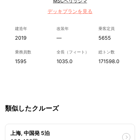
MSCベリッシマ
デッキプランを見る
建造年
改装年
乗客定員
2019
—
5655
乗務員数
全長（フィート）
総トン数
1595
1035.0
171598.0
類似したクルーズ
上海, 中国発 5泊