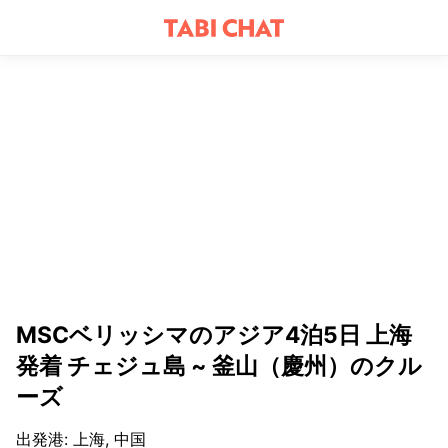
MSCベリッシマのアジア4泊5日 上海
発着 チェジュ島 ~ 釜山（慶州）のクル
ーズ
出発港
:
上海, 中国