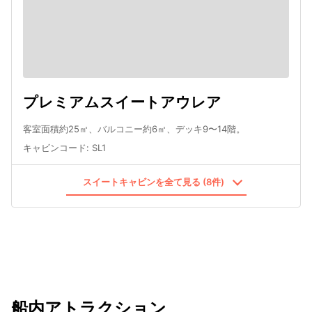
プレミアムスイートアウレア
客室面積約25㎡、バルコニー約6㎡、デッキ9〜14階。
キャビンコード
:
SL1
スイートキャビンを全て見る (8件)
船内アトラクション