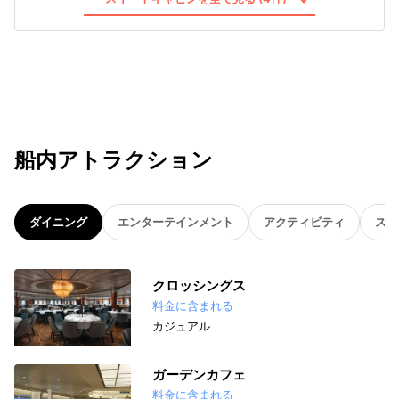
船内アトラクション
ダイニング
エンターテインメント
アクティビティ
スパ
クロッシングス
料金に含まれる
カジュアル
ガーデンカフェ
料金に含まれる