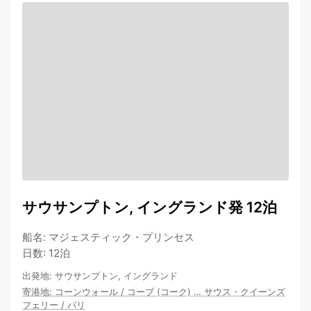
サウサンプトン, イングランド発 12泊
船名
:
マジェスティック・プリンセス
日数
:
12泊
出発地
:
サウサンプトン, イングランド
寄港地
:
コーンウォール
/
コーブ (コーク)
…
サウス・クイーンズ
フェリー
/
パリ