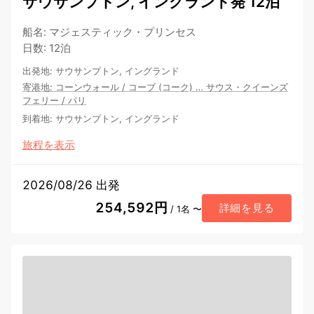
サウサンプトン, イングランド発 12泊
船名
:
マジェスティック・プリンセス
日数
:
12泊
出発地
:
サウサンプトン, イングランド
寄港地
:
コーンウォール
/
コーブ (コーク)
…
サウス・クイーンズ
フェリー
/
パリ
到着地
:
サウサンプトン, イングランド
旅程を表示
2026/08/26 出発
254,592円
詳細を見る
/ 1名 〜