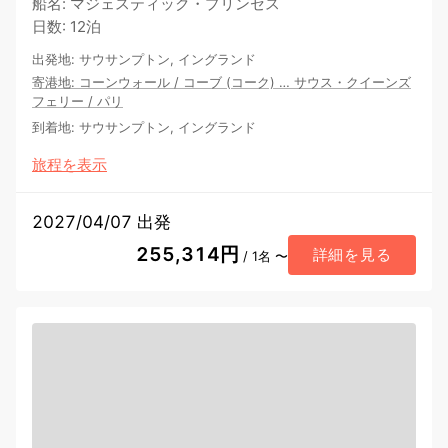
船名
:
マジェスティック・プリンセス
日数
:
12泊
出発地
:
サウサンプトン, イングランド
寄港地
:
コーンウォール
/
コーブ (コーク)
…
サウス・クイーンズ
フェリー
/
パリ
到着地
:
サウサンプトン, イングランド
旅程を表示
2027/04/07 出発
255,314円
詳細を見る
/ 1名 〜