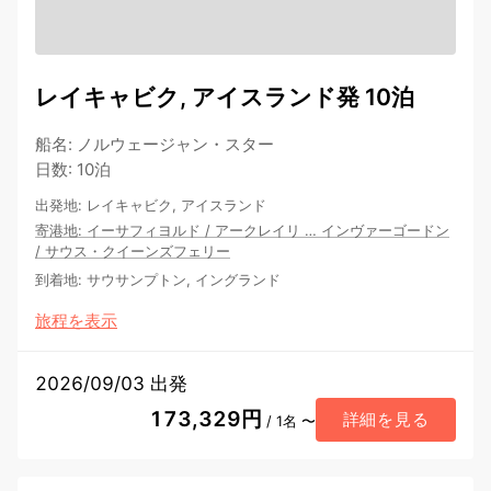
レイキャビク, アイスランド発 10泊
船名
:
ノルウェージャン・スター
日数
:
10泊
出発地
:
レイキャビク, アイスランド
寄港地
:
イーサフィヨルド
/
アークレイリ
…
インヴァーゴードン
/
サウス・クイーンズフェリー
到着地
:
サウサンプトン, イングランド
旅程を表示
2026/09/03 出発
173,329円
詳細を見る
/ 1名 〜