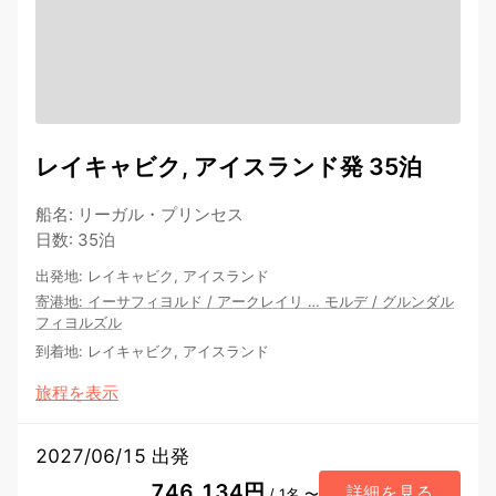
レイキャビク, アイスランド発 35泊
船名
:
リーガル・プリンセス
日数
:
35泊
出発地
:
レイキャビク, アイスランド
寄港地
:
イーサフィヨルド
/
アークレイリ
…
モルデ
/
グルンダル
フィヨルズル
到着地
:
レイキャビク, アイスランド
旅程を表示
2027/06/15 出発
746,134円
詳細を見る
/ 1名 〜