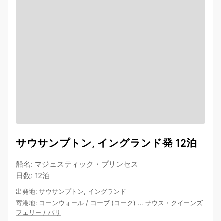
サウサンプトン, イングランド発 12泊
船名
:
マジェスティック・プリンセス
日数
:
12泊
出発地
:
サウサンプトン, イングランド
寄港地
:
コーンウォール
/
コーブ (コーク)
…
サウス・クイーンズ
フェリー
/
パリ