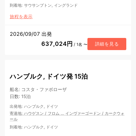
到着地
:
サウサンプトン, イングランド
旅程を表示
2026/09/07 出発
637,024円
詳細を見る
/ 1名 〜
ハンブルク, ドイツ発 15泊
船名
:
コスタ・ファボローザ
日数
:
15泊
出発地
:
ハンブルク, ドイツ
寄港地
:
ハウゲスン
/
フロム
…
インヴァーゴードン
/
カークウォ
ール
到着地
:
ハンブルク, ドイツ