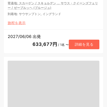
寄港地
:
スカーゲン
/
スキョルデン
…
サウス・クイーンズフェリ
ー
/
ゼーブルッヘ (ブルージュ)
到着地
:
サウサンプトン, イングランド
旅程を表示
2027/06/06 出発
633,677円
詳細を見る
/ 1名 〜