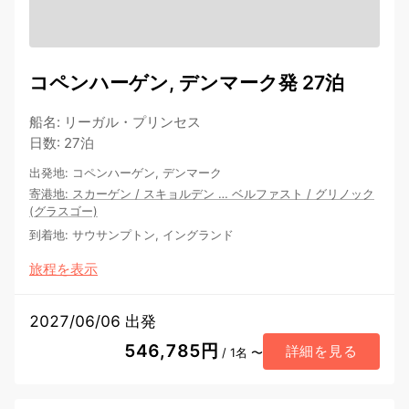
コペンハーゲン, デンマーク発 27泊
船名
:
リーガル・プリンセス
日数
:
27泊
出発地
:
コペンハーゲン, デンマーク
寄港地
:
スカーゲン
/
スキョルデン
…
ベルファスト
/
グリノック
(グラスゴー)
到着地
:
サウサンプトン, イングランド
旅程を表示
2027/06/06 出発
546,785円
詳細を見る
/ 1名 〜