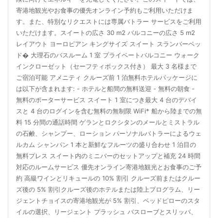
寄港地観光やお食事の優先オンライン予約もご利用いただけま
す。また、特別なリクエストには専属バトラー サービスをご利用
いただけます。スイートの広さ 30 m2 バルコニーの広さ 5 m2
レイアウト ヨーロピアン キングサイズ スイート スランバーベッ
ド� 大理石のバスルーム 1 室 プライベートバルコニー ウォーク
インクローゼット（セーフティボックス付き） 最大 3 名様まで
ご宿泊可能 アメニティ クルーズ前 1 泊無料ホテルパッケージに
は以下が含まれます: - ホテルと船間の無料送迎 - 無料の朝食 -
無料のポーターサービス スイート 1 室につき最大 4 台のデバイ
スと 4 台のログインを含む無料の無制限 WiFi* 船から陸までの無
料 15 分間の通話時間 ゲランとロクシタンのメールとミストラル
の石鹸、シャンプー、ローション パーソナルバトラーによるウェ
ルカム シャンパン 1 本と新鮮なフルーツの盛り合わせ 1 泊目の
無料プレス スイート内のミニバーのセットアップと補充 24 時間
対応のルームサービス 優先オンライン寄港地観光とお食事のご予
約 高級ワインとリキュールの 10% 割引 クルーズ前またはクルー
ズ後の 5% 割引クルーズ後のホテルまたは陸上プログラム、リー
ジェントチョイスの寄港地観光が 5% 割引、ベッドピローのスタ
イルの選択、リージェント プラッシュ バスローブとスリッパ、