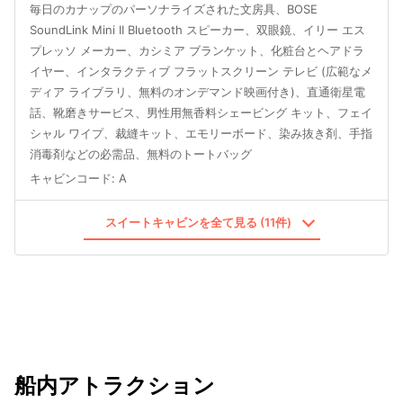
毎日のカナップのパーソナライズされた文房具、BOSE
SoundLink Mini II Bluetooth スピーカー、双眼鏡、イリー エス
プレッソ メーカー、カシミア ブランケット、化粧台とヘアドラ
イヤー、インタラクティブ フラットスクリーン テレビ (広範なメ
ディア ライブラリ、無料のオンデマンド映画付き)、直通衛星電
話、靴磨きサービス、男性用無香料シェービング キット、フェイ
シャル ワイプ、裁縫キット、エモリーボード、染み抜き剤、手指
消毒剤などの必需品、無料のトートバッグ
キャビンコード
:
A
スイートキャビンを全て見る (11件)
船内アトラクション