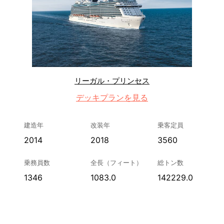
リーガル・プリンセス
デッキプランを見る
建造年
改装年
乗客定員
2014
2018
3560
乗務員数
全長（フィート）
総トン数
1346
1083.0
142229.0