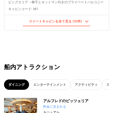
ビングエリア - 椅子とオットマン付きのプライベートバルコニー
キャビンコード
:
M1
スイートキャビンを全て見る (10件)
船内アトラクション
ダイニング
エンターテインメント
アクティビティ
スパ
アルフレドのピッツェリア
料金に含まれる
カジュアル