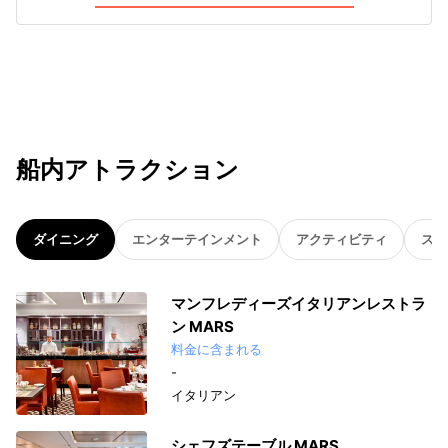
船内アトラクション
ダイニング
エンターテインメント
アクティビティ
スパ
マンフレディーズイタリアンレストラ
ン MARS
料金に含まれる
-
イタリアン
シェフズテーブル MARS