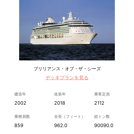
ブリリアンス・オブ・ザ・シーズ
デッキプランを見る
建造年
改装年
乗客定員
2002
2018
2112
乗務員数
全長（フィート）
総トン数
859
962.0
90090.0