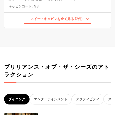
キャビンコード
:
GS
スイートキャビンを全て見る (7件)
ブリリアンス・オブ・ザ・シーズのアト
ラクション
ダイニング
エンターテインメント
アクティビティ
スパ