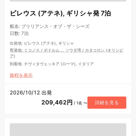
ピレウス (アテネ), ギリシャ発 7泊
船名
:
ブリリアンス・オブ・ザ・シーズ
日数
:
7泊
出発地
:
ピレウス (アテネ), ギリシャ
寄港地
:
ミコノス
/
ボドルム
…
ソウダ湾
/
カタコロン (オリンピ
ア)
到着地
:
チヴィタヴェッキア (ローマ), イタリア
旅程を表示
2026/10/12 出発
209,462円
詳細を見る
/ 1名 〜