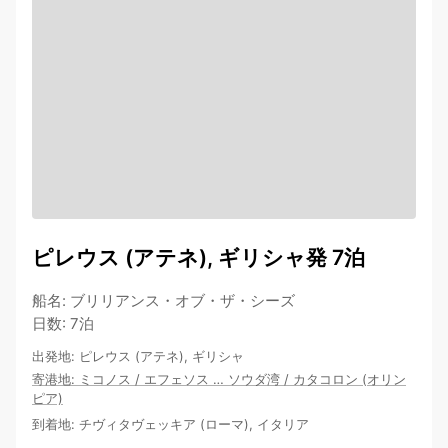
ピレウス (アテネ), ギリシャ発 7泊
船名
:
ブリリアンス・オブ・ザ・シーズ
日数
:
7泊
出発地
:
ピレウス (アテネ), ギリシャ
寄港地
:
ミコノス
/
エフェソス
…
ソウダ湾
/
カタコロン (オリン
ピア)
到着地
:
チヴィタヴェッキア (ローマ), イタリア