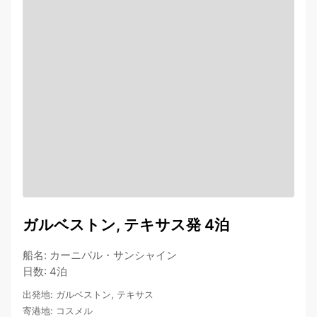
ガルベストン, テキサス発 4泊
船名
:
カーニバル・サンシャイン
日数
:
4泊
出発地
:
ガルベストン, テキサス
寄港地
:
コスメル