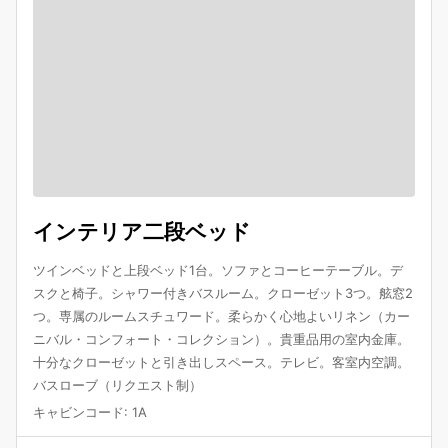
インテリア二段ベッド
ツインベッドと上段ベッド1台。ソファとコーヒーテーブル。デ
スクと椅子。シャワー付きバスルーム。クローゼット3つ。舷窓2
つ。専属のルームスチュワード。柔らかく心地よいリネン（カー
ニバル・コンフォート・コレクション）。貴重品用の室内金庫。
十分なクローゼットと引き出しスペース。テレビ。客室内空調。
バスローブ（リクエスト制）
キャビンコード
:
1A