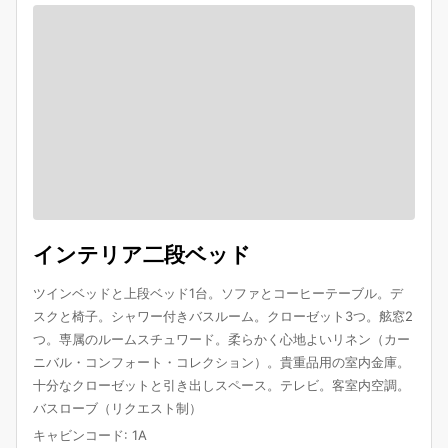
インテリア二段ベッド
ツインベッドと上段ベッド1台。ソファとコーヒーテーブル。デ
スクと椅子。シャワー付きバスルーム。クローゼット3つ。舷窓2
つ。専属のルームスチュワード。柔らかく心地よいリネン（カー
ニバル・コンフォート・コレクション）。貴重品用の室内金庫。
十分なクローゼットと引き出しスペース。テレビ。客室内空調。
バスローブ（リクエスト制）
キャビンコード
:
1A