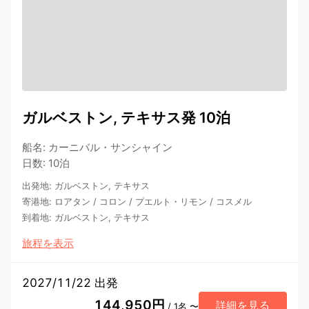
ガルベストン, テキサス発 10泊
船名
:
カーニバル・サンシャイン
日数
:
10泊
出発地
:
ガルベストン, テキサス
寄港地
:
ロアタン
/
コロン
/
プエルト・リモン
/
コスメル
到着地
:
ガルベストン, テキサス
旅程を表示
2027/11/22 出発
144,950円
詳細を見る
/ 1名 〜