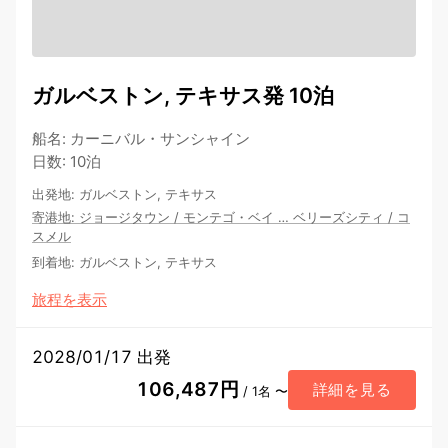
ガルベストン, テキサス発 10泊
船名
:
カーニバル・サンシャイン
日数
:
10泊
出発地
:
ガルベストン, テキサス
寄港地
:
ジョージタウン
/
モンテゴ・ベイ
…
ベリーズシティ
/
コ
スメル
到着地
:
ガルベストン, テキサス
旅程を表示
2028/01/17 出発
106,487円
詳細を見る
/ 1名 〜