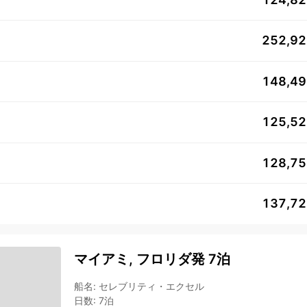
252,9
148,4
125,5
128,7
137,7
マイアミ, フロリダ発 7泊
船名
:
セレブリティ・エクセル
日数
:
7泊