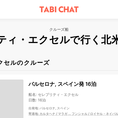
クルーズ船
ティ・エクセルで行く北
クセルのクルーズ
バルセロナ, スペイン発 16泊
船名
:
セレブリティ・エクセル
日数
:
16泊
出発地
:
バルセロナ, スペイン
寄港地
:
カルタヘナ
/
マラガ
…
フンシャル
/
ロイヤル・ネイバ