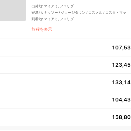
出発地
:
マイアミ, フロリダ
寄港地
:
ナッソー
/
ジョージタウン
/
コスメル
/
コスタ・マヤ
到着地
:
マイアミ, フロリダ
旅程を表示
107,5
123,4
133,1
104,4
158,8