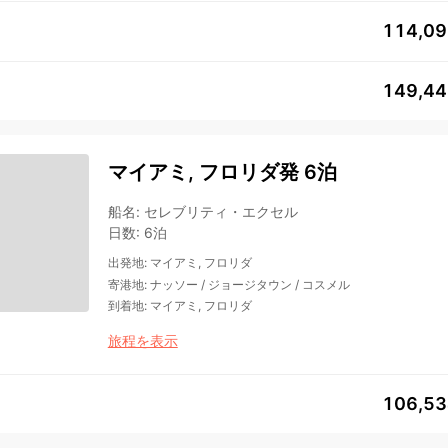
114,0
149,4
マイアミ, フロリダ発 6泊
船名
:
セレブリティ・エクセル
日数
:
6泊
出発地
:
マイアミ, フロリダ
寄港地
:
ナッソー
/
ジョージタウン
/
コスメル
到着地
:
マイアミ, フロリダ
旅程を表示
106,5