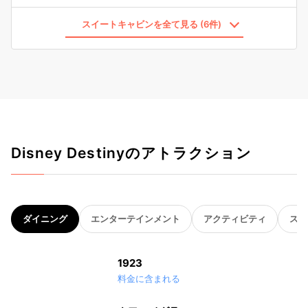
スイートキャビンを全て見る (6件)
Disney Destinyのアトラクション
ダイニング
エンターテインメント
アクティビティ
スパ
1923
料金に含まれる