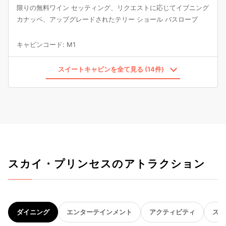
限りの無料ワイン セッティング、リクエストに応じてイブニング
カナッペ、アップグレードされたテリー ショール バスローブ
キャビンコード
:
M1
スイートキャビンを全て見る (14件)
スカイ・プリンセスのアトラクション
ダイニング
エンターテインメント
アクティビティ
スパ