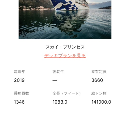
スカイ・プリンセス
デッキプランを見る
建造年
改装年
乗客定員
2019
—
3660
乗務員数
全長（フィート）
総トン数
1346
1083.0
141000.0