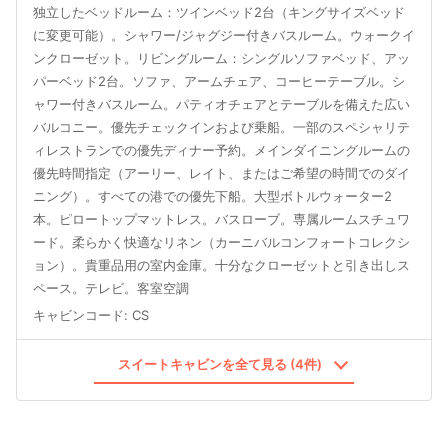
独立したベッドルーム：ツインベッド2台（キングサイズベッド
に変更可能）。シャワー/ジャグジー付きバスルーム。ウォークイ
ンクローゼット。リビングルーム：シングルソファベッド、アッ
パーベッド2台。ソファ、アームチェア、コーヒーテーブル。シ
ャワー付きバスルーム。パティオチェアとテーブルを備えた広い
バルコニー。優先チェックインおよび乗船。一部のスペシャリテ
ィレストランでの優先ディナー予約。メインダイニングルームの
優先時間指定（アーリー、レイト、またはご希望の時間でのダイ
ニング）。すべての港での優先下船。大型ボトルウォーター2
本。ピロートップマットレス。バスローブ。専属ルームスチュワ
ード。柔らかく快適なリネン（カーニバルコンフォートコレクシ
ョン）。貴重品用の室内金庫。十分なクローゼットと引き出しス
ペース。テレビ。客室空調
キャビンコード
:
CS
スイートキャビンを全て見る (4件)