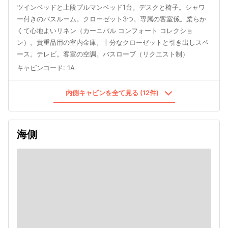
ツインベッドと上段プルマンベッド1台。デスクと椅子。シャワ
ー付きのバスルーム。クローゼット3つ。専属の客室係。柔らか
くて心地よいリネン（カーニバル コンフォート コレクショ
ン）。貴重品用の室内金庫。十分なクローゼットと引き出しスペ
ース。テレビ。客室の空調。バスローブ（リクエスト制）
キャビンコード
:
1A
内側キャビンを全て見る (12件)
海側