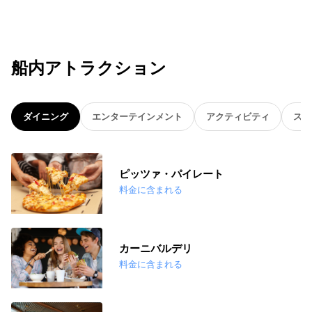
船内アトラクション
ダイニング
エンターテインメント
アクティビティ
スパ
ピッツァ・パイレート
料金に含まれる
カーニバルデリ
料金に含まれる