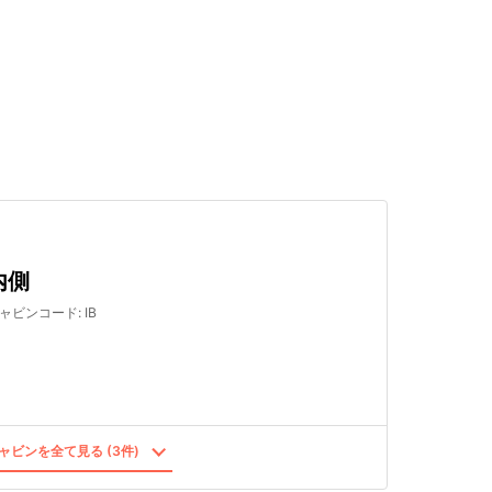
検索する
内側
ャビンコード
:
IB
ャビンを全て見る (3件)