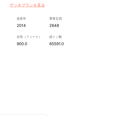
デッキプランを見る
改装年
乗客定員
2014
2648
全長（フィート）
総トン数
900.0
65591.0