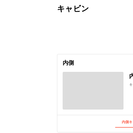
キャビン
出発日
利用者数
2026/11/04
内側
キ
内側キ