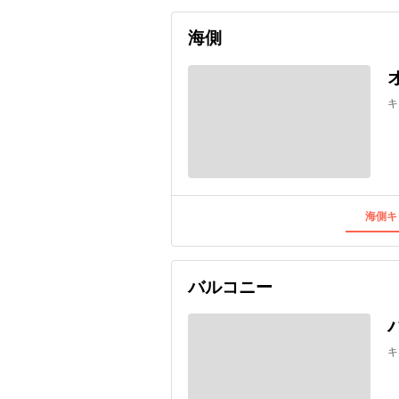
海側
キ
海側キ
バルコニー
キ