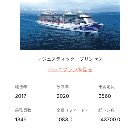
マジェスティック・プリンセス
デッキプランを見る
建造年
改装年
乗客定員
2017
2020
3560
乗務員数
全長（フィート）
総トン数
1346
1083.0
143700.0