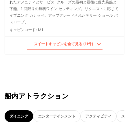
れたアメニティとサービス: クルーズの最初と最後に優先乗船と
下船。1 回限りの無料ワイン セッティング。リクエストに応じて
イブニング カナッペ。アップグレードされたテリー ショール バ
スローブ。
キャビンコード
:
M1
スイートキャビンを全て見る (11件)
船内アトラクション
ダイニング
エンターテインメント
アクティビティ
スパ