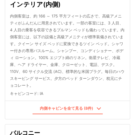
インテリア(内側)
内側客室は、約 166 ～ 175 平方フィートの広さで、高級アメニ
ティがふんだんに用意されています。一部の客室には、3 人目、
4 人目の乗客を収容できるプルマン ベッドも備わっています。内
側客室には、以下の設備と高級アメニティが標準装備されていま
す。クイーン サイズ ベッドに変換できるツイン ベッド。シャワ
ー付きの専用バスルーム。シャンプー、コンディショナー、ボデ
ィ ローション。100% エジプト綿のリネン。衛星テレビ、冷蔵
庫、ヘア ドライヤー、金庫、クローゼット、電話、デスク。
110V、60 サイクル交流 (AC)、標準的な米国プラグ。毎日のハウ
スキーピング サービス。夕方のベッド ターンダウン、枕元にチ
ョコレート。
キャビンコード
:
IA
内側キャビンを全て見る (8件)
バルコニー