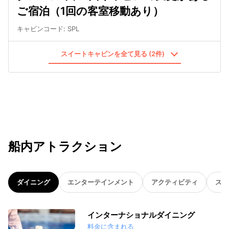
ご宿泊（1回の客室移動あり）
キャビンコード
:
SPL
スイートキャビンを全て見る (2件)
船内アトラクション
ダイニング
エンターテインメント
アクティビティ
スパ
インターナショナルダイニング
料金に含まれる