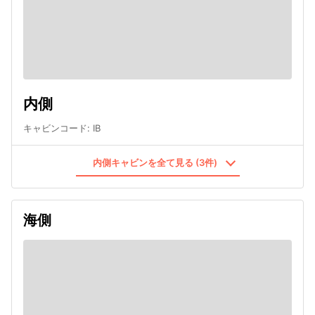
内側
キャビンコード
:
IB
内側キャビンを全て見る (3件)
海側