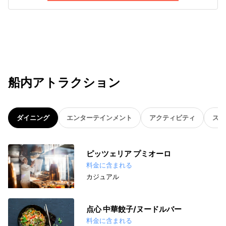
船内アトラクション
ダイニング
エンターテインメント
アクティビティ
スパ
ピッツェリア プミオーロ
料金に含まれる
カジュアル
点心 中華餃子/ヌードルバー
料金に含まれる