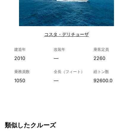
コスタ・デリチョーザ
建造年
改装年
乗客定員
2010
—
2260
乗務員数
全長（フィート）
総トン数
1050
—
92600.0
類似したクルーズ