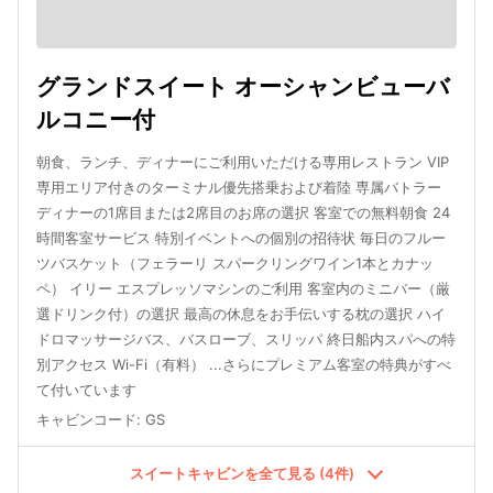
グランドスイート オーシャンビューバ
ルコニー付
朝食、ランチ、ディナーにご利用いただける専用レストラン VIP
専用エリア付きのターミナル優先搭乗および着陸 専属バトラー
ディナーの1席目または2席目のお席の選択 客室での無料朝食 24
時間客室サービス 特別イベントへの個別の招待状 毎日のフルー
ツバスケット（フェラーリ スパークリングワイン1本とカナッ
ペ） イリー エスプレッソマシンのご利用 客室内のミニバー（厳
選ドリンク付）の選択 最高の休息をお手伝いする枕の選択 ハイ
ドロマッサージバス、バスローブ、スリッパ 終日船内スパへの特
別アクセス Wi-Fi（有料） ...さらにプレミアム客室の特典がすべ
て付いています
キャビンコード
:
GS
スイートキャビンを全て見る (4件)