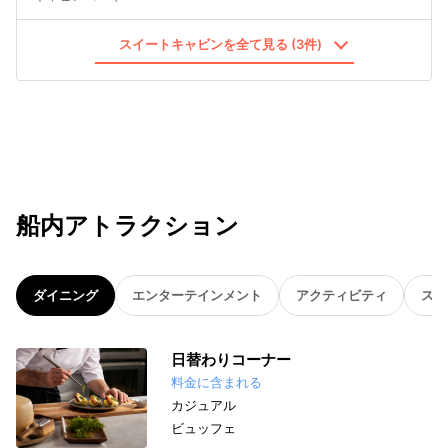
スイートキャビンを全て見る (3件)
船内アトラクション
ダイニング
エンターテインメント
アクティビティ
スパ
日替わりコーナー
料金に含まれる
カジュアル
ビュッフェ