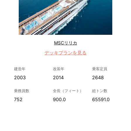
MSCリリカ
デッキプランを見る
建造年
改装年
乗客定員
2003
2014
2648
乗務員数
全長（フィート）
総トン数
752
900.0
65591.0