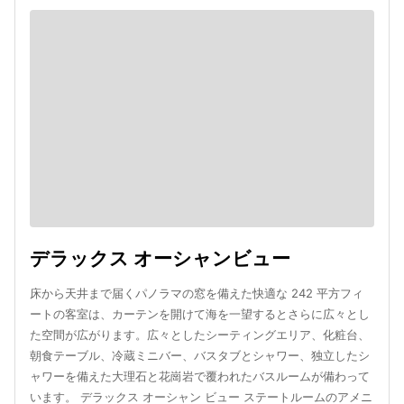
デラックス オーシャンビュー
床から天井まで届くパノラマの窓を備えた快適な 242 平方フィ
ートの客室は、カーテンを開けて海を一望するとさらに広々とし
た空間が広がります。広々としたシーティングエリア、化粧台、
朝食テーブル、冷蔵ミニバー、バスタブとシャワー、独立したシ
ャワーを備えた大理石と花崗岩で覆われたバスルームが備わって
います。 デラックス オーシャン ビュー ステートルームのアメニ