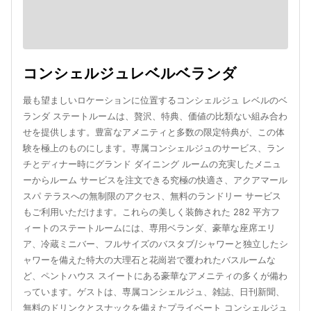
コンシェルジュレベルベランダ
最も望ましいロケーションに位置するコンシェルジュ レベルのベ
ランダ ステートルームは、贅沢、特典、価値の比類ない組み合わ
せを提供します。豊富なアメニティと多数の限定特典が、この体
験を極上のものにします。専属コンシェルジュのサービス、ラン
チとディナー時にグランド ダイニング ルームの充実したメニュ
ーからルーム サービスを注文できる究極の快適さ、アクアマール
スパ テラスへの無制限のアクセス、無料のランドリー サービス
もご利用いただけます。これらの美しく装飾された 282 平方フ
ィートのステートルームには、専用ベランダ、豪華な座席エリ
ア、冷蔵ミニバー、フルサイズのバスタブ/シャワーと独立したシ
ャワーを備えた特大の大理石と花崗岩で覆われたバスルームな
ど、ペントハウス スイートにある豪華なアメニティの多くが備わ
っています。ゲストは、専属コンシェルジュ、雑誌、日刊新聞、
無料のドリンクとスナックを備えたプライベート コンシェルジュ