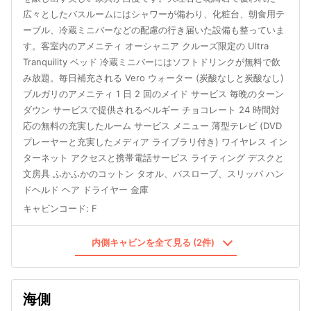
広々としたバスルームにはシャワーが備わり、化粧台、朝食用テ
ーブル、冷蔵ミニバーなどの配慮の行き届いた設備も整っていま
す。客室内のアメニティ オーシャニア クルーズ限定の Ultra
Tranquility ベッド 冷蔵ミニバーにはソフトドリンクが無料で飲
み放題。毎日補充される Vero ウォーター (炭酸なしと炭酸なし)
ブルガリのアメニティ 1 日 2 回のメイド サービス 毎晩のターン
ダウン サービスで提供されるベルギー チョコレート 24 時間対
応の無料の充実したルーム サービス メニュー 薄型テレビ (DVD
プレーヤーと充実したメディア ライブラリ付き) ワイヤレス イン
ターネット アクセスと携帯電話サービス ライティング デスクと
文房具 ふかふかのコットン タオル、バスローブ、スリッパ ハン
ドヘルド ヘア ドライヤー 金庫
キャビンコード
:
F
内側キャビンを全て見る (2件)
海側