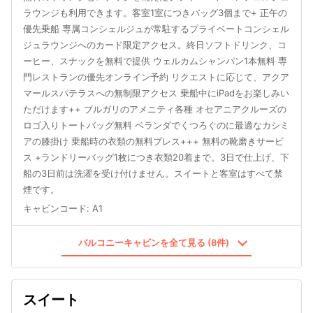
ラウンジも利用できます。客室1室につきバッグ3個まで+ 正午の
優先乗船 専属コンシェルジュが常駐するプライベートコンシェル
ジュラウンジへのカード限定アクセス。終日ソフトドリンク、コ
ーヒー、スナックを無料で提供 ウェルカムシャンパン1本無料 専
門レストランの優先オンライン予約 リクエストに応じて、アクア
マールスパテラスへの無制限アクセス 乗船中にiPadをお楽しみい
ただけます++ ブルガリのアメニティ各種 オセアニアクルーズの
ロゴ入りトートバッグ無料 ベランダでくつろぐのに最適なカシミ
アの膝掛け 乗船時の衣類の無料プレス+++ 無料の靴磨きサービ
ス +ランドリーバッグ1枚につき衣類20着まで。3日で仕上げ、下
船の3日前は洗濯を受け付けません。スイートと客室はすべて禁
煙です。
キャビンコード
:
A1
バルコニーキャビンを全て見る (8件)
スイート