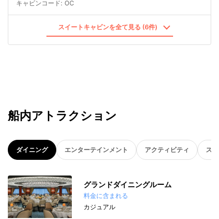
キャビンコード
:
OC
スイートキャビンを全て見る (6件)
船内アトラクション
ダイニング
エンターテインメント
アクティビティ
スパ
グランドダイニングルーム
料金に含まれる
カジュアル