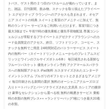
トバス、ゲスト用の 2 つ目のバスルームが備わっています。ま
た、雑誌、日刊新聞、飲み物、スナックを取り揃えたプライベー
ト エグゼクティブ ラウンジへのアクセスも含まれます。オセア
ニア スイートの特典 スイートと客室のアメニティに加えて、無
料のランドリー サービスをご利用いただけます。客室1室につき
最大3個まで+ 午前11時の優先乗船と優先手荷物配送 専属コンシ
ェルジュが常駐するプライベートエグゼクティブラウンジへのカ
ード会員限定のアクセス。終日、ソフトドリンク、コーヒー、ス
ナックを無料でご用意 24時間対応のバトラーサービス スイート
内の無料バー（スイートドリンクメニューからのプレミアムスピ
リッツとワインのフルサイズボトル6本） 毎日補充される新鮮な
フルーツバスケット 優先オンライン予約 アクアマールスパテラ
スへの無制限アクセス iPad無料 カスタマイズされたエンターテ
イメントシステム ブルガリのギフトセットとさまざまなアメニテ
ィ 毎日印刷される新聞の選択 無料のオーシャニアクルーズロゴ
入りトートバッグとパーソナライズされた文房具 カシミアの膝掛
け 豪華なセレクションから選べる枕 無料の靴磨きサービス 乗船
時の衣類の無料プレス++ +ランドリーバッグ1枚につき最大20着
の衣類。