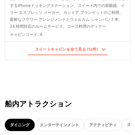
するiPhoneドッキングステーション、スイート内での双眼鏡、イ
リー エスプレッソ メーカー、カシミア ブランケットのご利用、
新鮮なフラワー アレンジメントとウェルカム シャンパン 1 本、
24 時間対応のルームサービス、コース料理のディナー
キャビンコード
:
A
スイートキャビンを全て見る (12件)
船内アトラクション
ダイニング
エンターテインメント
アクティビティ
スパ