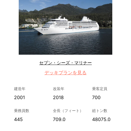
セブン・シーズ・マリナー
デッキプランを見る
建造年
改装年
乗客定員
2001
2018
700
乗務員数
全長（フィート）
総トン数
445
709.0
48075.0