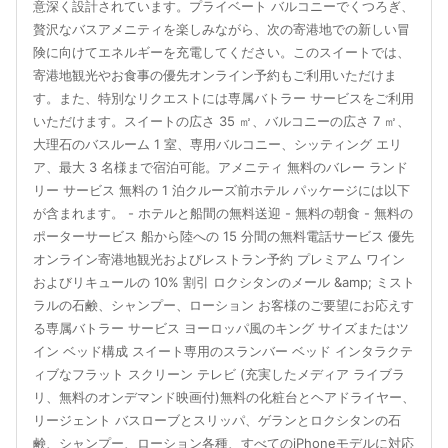
意深く設計されています。プライベート バルコニーでくつろぎ、
贅沢なバスアメニティを楽しみながら、次の寄港地での新しい冒
険に向けてエネルギーを充電してください。このスイートでは、
寄港地観光やお食事の優先オンライン予約もご利用いただけま
す。また、特別なリクエストには専属バトラー サービスをご利用
いただけます。スイートの広さ 35 ㎡、バルコニーの広さ 7 ㎡、
大理石のバスルーム 1 室、専用バルコニー、シッティング エリ
ア、最大 3 名様まで宿泊可能。アメニティ 無料のバレー ランド
リー サービス 無料の 1 泊クルーズ前ホテル パッケージには以下
が含まれます。 - ホテルと船間の無料送迎 - 無料の朝食 - 無料の
ポーターサービス 船から陸への 15 分間の無料電話サービス 優先
オンライン寄港地観光およびレストラン予約 プレミアム ワイン
およびリキュールの 10% 割引 ロクシタンのメール &amp; ミスト
ラルの石鹸、シャンプー、ローション お客様のご要望にお応えす
る専属バトラー サービス ヨーロッパ風のキング サイズまたはツ
イン ベッド構成 スイート専用のスランバー ベッド インタラクテ
ィブなフラット スクリーン テレビ (充実したメディア ライブラ
リ、無料のオンデマンド映画付)無料の化粧台とヘアドライヤー、
リージェント バスローブとスリッパ、ゲランとロクシタンの石
鹸、シャンプー、ローション各種、すべてのiPhoneモデルに対応