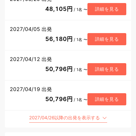
48,105円
詳細を見る
/ 1名 〜
2027/04/05 出発
56,180円
詳細を見る
/ 1名 〜
2027/04/12 出発
50,796円
詳細を見る
/ 1名 〜
2027/04/19 出発
50,796円
詳細を見る
/ 1名 〜
2027/04/26以降の出発を表示する