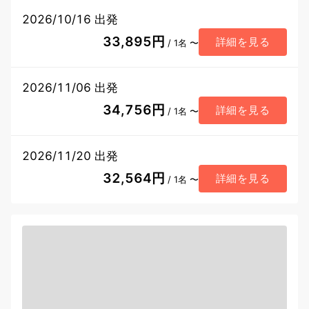
2026/10/16 出発
33,895円
詳細を見る
/ 1名 〜
2026/11/06 出発
34,756円
詳細を見る
/ 1名 〜
2026/11/20 出発
32,564円
詳細を見る
/ 1名 〜