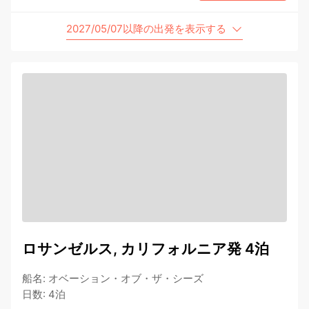
2027/05/07以降の出発を表示する
ロサンゼルス, カリフォルニア発 4泊
船名
:
オベーション・オブ・ザ・シーズ
日数
:
4泊