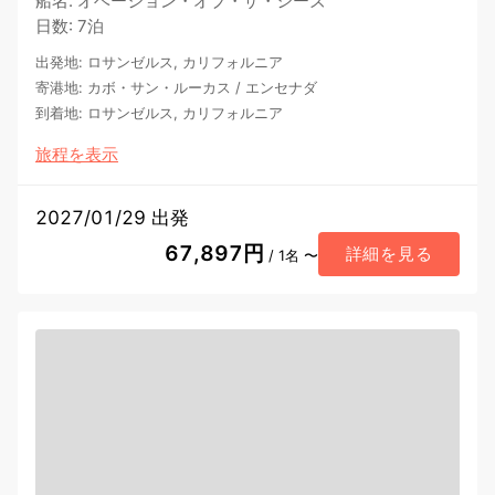
船名
:
オベーション・オブ・ザ・シーズ
日数
:
7泊
出発地
:
ロサンゼルス, カリフォルニア
寄港地
:
カボ・サン・ルーカス
/
エンセナダ
到着地
:
ロサンゼルス, カリフォルニア
旅程を表示
2027/01/29 出発
67,897円
詳細を見る
/ 1名 〜