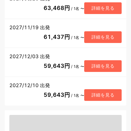
63,468円
詳細を見る
/ 1名 〜
2027/11/19 出発
61,437円
詳細を見る
/ 1名 〜
2027/12/03 出発
59,643円
詳細を見る
/ 1名 〜
2027/12/10 出発
59,643円
詳細を見る
/ 1名 〜