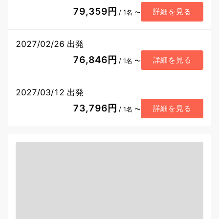
79,359円
詳細を見る
/ 1名 〜
2027/02/26 出発
76,846円
詳細を見る
/ 1名 〜
2027/03/12 出発
73,796円
詳細を見る
/ 1名 〜