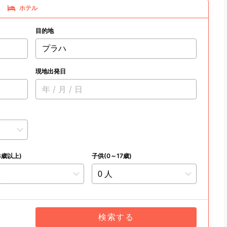
ホテル
目的地
プラハ
現地出発日
年 / 月 / 日
8歳以上)
子供(0～17歳)
検索する