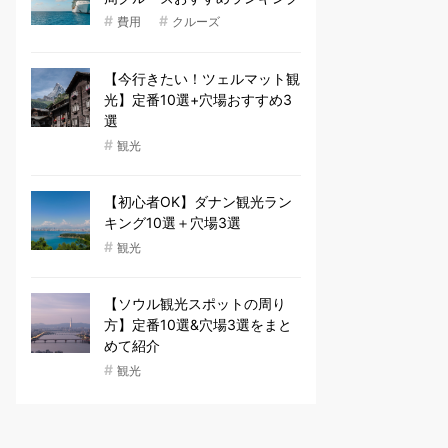
#
#
費用
クルーズ
【今行きたい！ツェルマット観
光】定番10選+穴場おすすめ3
選
#
観光
【初心者OK】ダナン観光ラン
キング10選＋穴場3選
#
観光
【ソウル観光スポットの周り
方】定番10選&穴場3選をまと
めて紹介
#
観光