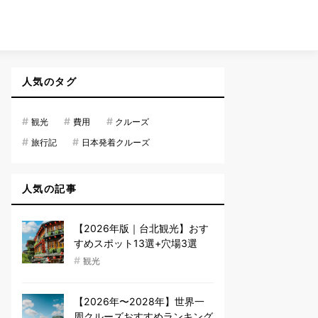
人気のタグ
#
#
#
観光
費用
クルーズ
#
#
旅行記
日本発着クルーズ
人気の記事
【2026年版｜台北観光】おす
すめスポット13選+穴場3選
#
観光
【2026年〜2028年】世界一
周クルーズおすすめランキング