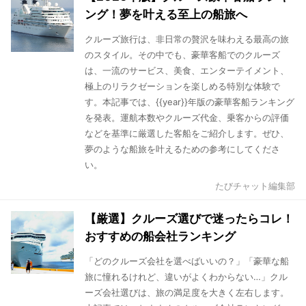
ング！夢を叶える至上の船旅へ
クルーズ旅行は、非日常の贅沢を味わえる最高の旅
のスタイル。その中でも、豪華客船でのクルーズ
は、一流のサービス、美食、エンターテイメント、
極上のリラクゼーションを楽しめる特別な体験で
す。本記事では、{{year}}年版の豪華客船ランキング
を発表。運航本数やクルーズ代金、乗客からの評価
などを基準に厳選した客船をご紹介します。ぜひ、
夢のような船旅を叶えるための参考にしてくださ
い。
たびチャット編集部
【厳選】クルーズ選びで迷ったらコレ！
おすすめの船会社ランキング
「どのクルーズ会社を選べばいいの？」「豪華な船
旅に憧れるけれど、違いがよくわからない…」クル
ーズ会社選びは、旅の満足度を大きく左右します。