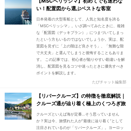
【MSCベリッシマ】初めてでも迷わな
い！配置図から選ぶベストな客室
日本発着の大型客船として、人気と知名度を誇る
「MSCベリッシマ」。いざ調べてみたときに、複雑
な「配置図（デッキプラン）」につまづいてしまっ
たという方もいるのではないでしょうか。実は、配
置図を見ずに「上の階ほど良さそう」、「無難な階
で大丈夫」と選んでしまうと後悔することもありま
す。 この記事では、初心者が陥りやすい勘違いを解
消し、配置図を見るコツや迷ったときに優先すべき
ポイントを解説します。
たびチャット編集部
【リバークルーズ】の特徴を徹底解説｜
クルーズ通が辿り着く極上のくつろぎ旅
クルーズといえば海が定番…そう思っていません
か？実は今、旅慣れた人が“最後に辿り着く”として
注目されているのが「リバークルーズ」。ヨーロッ