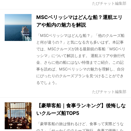
たびチャット編集部
MSCベリッシマはどんな船？運航エリ
アや船内の魅力を解説
「MSCベリッシマはどんな船？」「他のクルーズ船
と何が違うの？」と気になる方も多いはず。本記事
では、MSCクルーズが誇る最新鋭の客船「MSCベリ
ッシマ」について解説します。 運航エリアや旅行代
金、さらに他の船にはない特徴までご紹介。この記
事を読めば、MSCベリッシマの魅力を理解し、自分
にぴったりのクルーズプランを見つけることができ
るでしょう。
たびチャット編集部
【豪華客船｜食事ランキング】後悔しな
いクルーズ船TOP5
「豪華客船の旅は憧れるけど、食事って実際どうな
の？」「せっかくのクルーズ旅行、食事で後悔した