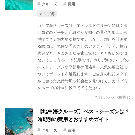
#
#
クルーズ
費用
カリブ海
カリブ海クルーズは、エメラルドグリーンに輝く海
と白砂のビーチ、色鮮やかな熱帯の景色を船上から
満喫できる魅力的な旅です。しかし、旅行を計画す
る際には、気候や季節ごとのアクティビティ、旅行
代金など、さまざまな要素に悩むことも多いのでは
ないでしょうか。 本記事では、カリブ海クルーズの
ベストシーズンや季節別の価格帯、人気の船会社に
ついてポイントを解説します。ご自身の旅行スタイ
ルに合った旅行時期や船会社を見つけて、カリブ海
クルーズの計画に役立ててください。
たびチャット編集部
【地中海クルーズ】ベストシーズンは？
時期別の費用とおすすめガイド
#
#
クルーズ
費用