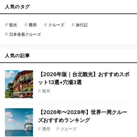
人気のタグ
#
#
#
#
観光
費用
クルーズ
旅行記
#
日本発着クルーズ
人気の記事
【2026年版｜台北観光】おすすめスポ
ット13選+穴場3選
#
観光
【2026年〜2028年】世界一周クルー
ズおすすめランキング
#
#
費用
クルーズ