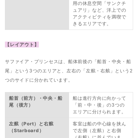
用の休息空間「サンクチ
ュアリ」など、洋上での
アクティビティを満喫で
きるエリアです。
【レイアウト】
サファイア・プリンセスは、船体前後の「船首・中央・船
尾」という3つのエリアと、左右の「左舷・右舷」という2
つのサイドに分かれています。
船首（前方）・中央・船
船は進行方向に向かって
尾（後方）
「前・中・後」の3つの
エリアに分けられます。
左舷（Port）と右舷
客室は船の中心線を挟ん
（Starboard）
で左側（左舷）と右側
（右舷）に並んでいま