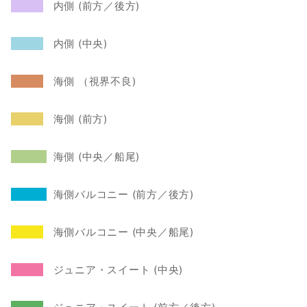
内側 (前方／後方)
内側 (中央)
   海側 （視界不良)
   海側 (前方)
  海側 (中央／船尾)
  海側バルコニー (前方／後方)
   海側バルコニー (中央／船尾)
   ジュニア・スイート (中央)