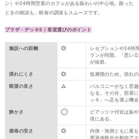
ン）や24時間営業のカフェがある賑わいの中心地。困った
ときの相談も、軽食の調達もスムーズです。
プラザ・デッキ5｜客室選びのポイント
施設への距離
◎
レセプションや24時
ランが同階。「思い立
が抜群。
揺れにくさ
◎
低層階のため、揺れの
眺望の良さ 
△
バルコニーがなく窓越
なる。その分、部屋に
ッキ」へ足を運ぶ機会
静かさ 
◯
ピアッツァ付近は賑や
境にある。
価格の安さ 
◎
内側・海側ともに最も
寄港地観光や船内アク