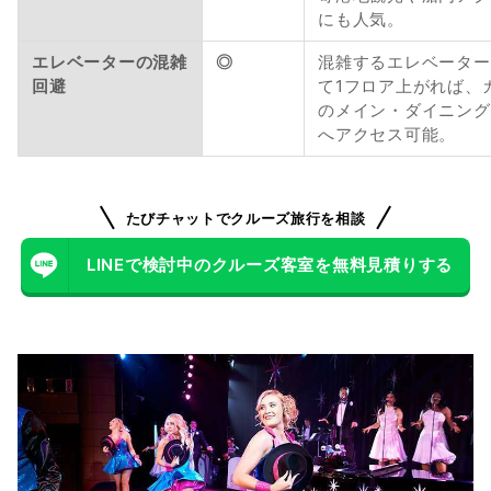
にも人気。
エレベーターの混雑
◎
混雑するエレベーター
回避
て1フロア上がれば、
のメイン・ダイニング
へアクセス可能。
たびチャットでクルーズ旅行を相談
LINEで検討中のクルーズ客室を無料見積りする