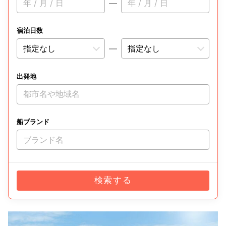
年 / 月 / 日
—
年 / 月 / 日
宿泊日数
—
出発地
都市名や地域名
船ブランド
ブランド名
検索する