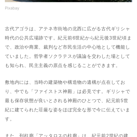
Pixabay
古代アゴラは、アテネ市街地の北西に広がる古代ギリシャ
時代の公共広場跡です。紀元前6世紀から紀元後3世紀頃ま
で、政治や商業、裁判など市民生活の中心地として機能し
ていました。哲学者ソクラテスが議論を交わした場として
も知られ、民主主義の原点を感じることができます。
敷地内には、当時の建築物や構造物の遺構が点在してお
り、中でも「ファイストス神殿」は必見です。ギリシャで
最も保存状態が良いとされる神殿のひとつで、紀元前5世
紀に建てられた荘厳な姿をほぼ完全な形で今に伝えていま
す。
また、列柱廊「アッタロスの柱廊」は、紀元前2世紀の建