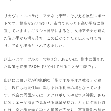
リカヴィトスの丘は、アテネ北東部にそびえる展望スポッ
トです。標高が277mあり、市内でもっとも高い場所に位
置しています。ギリシャ神話によると、女神アテナが運ん
だ岩が手から滑り落ち、この丘ができたと伝えられてお
り、特別な場所とされてきました。
頂上へはケーブルカーで約3分、あるいは、樹木に囲まれ
た坂道を徒歩で30分ほどかけて登ることが可能です。
山頂には白い壁が印象的な「聖ゲオルギオス教会」が建
ち、現在も地元住民に親しまれる礼拝の場となっていま
す。教会の周囲からは、アクロポリスやゼウス神殿、さら
に遠くエーゲ海まで見渡せる眺望が魅力。とくに夕暮れ時
には、空と街が赤く染まる風景が広がり、写真撮影や静か