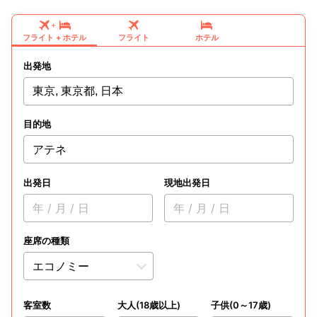
+
フライト
+
ホテル
フライト
ホテル
出発地
東京, 東京都, 日本
目的地
アテネ
出発日
現地出発日
年 / 月 / 日
年 / 月 / 日
座席の種類
客室数
大人(18歳以上)
子供(0～17歳)