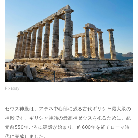
Pixabay
ゼウス神殿は、アテネ中心部に残る古代ギリシャ最大級の
神殿です。ギリシャ神話の最高神ゼウスを祀るために、紀
元前550年ごろに建設が始まり、約600年を経てローマ時
代に完成しました。