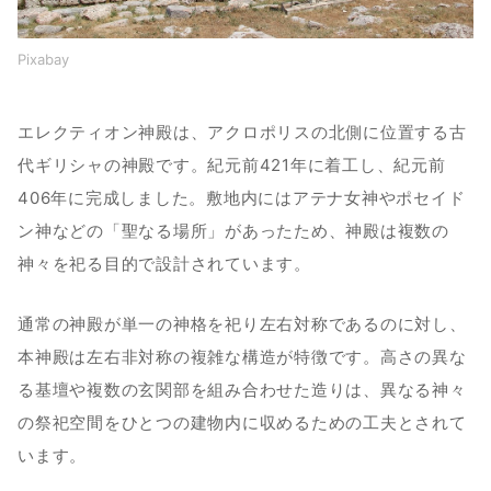
Pixabay
エレクティオン神殿は、アクロポリスの北側に位置する古
代ギリシャの神殿です。紀元前421年に着工し、紀元前
406年に完成しました。敷地内にはアテナ女神やポセイド
ン神などの「聖なる場所」があったため、神殿は複数の
神々を祀る目的で設計されています。
通常の神殿が単一の神格を祀り左右対称であるのに対し、
本神殿は左右非対称の複雑な構造が特徴です。高さの異な
る基壇や複数の玄関部を組み合わせた造りは、異なる神々
の祭祀空間をひとつの建物内に収めるための工夫とされて
います。