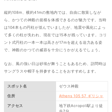
縦約108m、横約41mの敷地内では、自由に散策しなが
ら、かつての神殿の規模を体感できるのが魅力です。当時
は104本もの円柱が並んでいましたが、地震や風化によっ
て多くの柱が失われ、現在では15本が残っています。コリ
ント式円柱の一本一本は高さが17mを超える迫力ある姿
で、神殿のかつての威容を十分にうかがえるでしょう。
なお、風の強い日は砂埃が舞うこともあるため、訪問時は
サングラスや帽子を持参することをおすすめします。
スポット名
ゼウス神殿
住所
Athens 105 57 ギリシャ
アクセス
地下鉄Acropoli駅より徒
歩7分