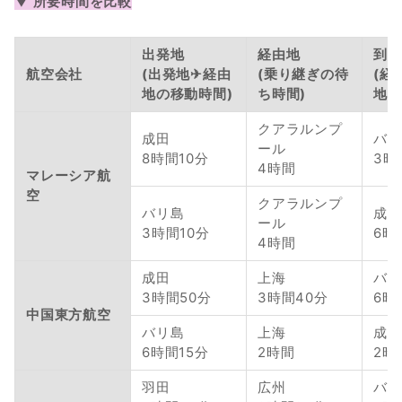
▼ 所要時間を比較
出発地
経由地
到着
航空会社
(出発地✈経由
(乗り継ぎの待
(経
地の移動時間)
ち時間)
地の
クアラルンプ
成田
バリ
ール
8時間10分
3時
4時間
マレーシア航
空
クアラルンプ
バリ島
成田
ール
3時間10分
6時
4時間
成田
上海
バリ
3時間50分
3時間40分
6時
中国東方航空
バリ島
上海
成田
6時間15分
2時間
2時
羽田
広州
バリ