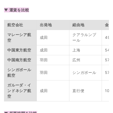
▼ 運賃を比較
航空会社
出発地
経由地
金額
マレーシア航
クアラルンプ
成田
49,
空
ール
中国東方航空
成田
上海
54,
中国南方航空
羽田
広州
57,
シンガポール
羽田
シンガポール
57,
航空
ガルーダ・イ
ンドネシア航
成田
直行便
106
空