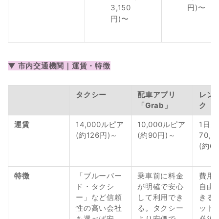
3,150
円)〜
円)〜
▼ 市内交通機関｜運賃・特徴
タクシー
配車アプリ
レン
「Grab」
ク
運賃
14,000ルピア
10,000ルピア
1日
(約126円)～
(約90円)～
70,
(約6
特徴
「ブルーバー
乗車前に料金
費用
ド・タクシ
が明確で安心
自由
ー」など信頼
して利用でき
きる
性の高い会社
る。タクシー
ット
を選べば安
より安価で、
必須