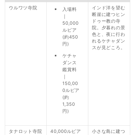
ウルワツ寺院
インド洋を望む
入場料
断崖に建つヒン
｜
ドゥー教の寺
50,000
院。夕暮れの景
ルピア
色と、夜に行わ
(約450
れるケチャダン
円)
スが見どころ。
ケチャ
ダンス
鑑賞料
｜
150,00
0ルピア
(約
1,350
円)
タナロット寺院
40,000ルピア
小さな島に建つ