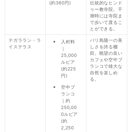
(約360円)
伝統的なヒンド
ゥー教寺院。干
潮時には寺院ま
で歩いて渡るこ
とができる。
テガララン・ラ
バリ島随一の美
入村料
イステラス
しさを誇る棚
｜
田。眺望の良い
25,000
カフェや空中ブ
ルピア
ランコで雄大な
(約225
自然を楽しめ
円)
る。
空中ブ
ランコ
｜約
250,00
0ルピア
(約
2,250