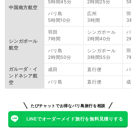
5時間45分
2時間25分
5時
中国南方航空
バリ島
広州
羽田
5時間10分
3時間
3時
羽田
シンガポール
バリ
7時間
2時間40分
2時
シンガポール
航空
バリ島
シンガポール
羽田
2時間50分
3時間55分
7時
ガルーダ・イ
成田
直行便
バリ
ンドネシア航
バリ島
直行便
成田
空
たびチャットでお得なバリ島旅行を相談
LINEでオーダーメイド旅行を無料見積りする