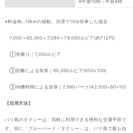
※午後10時～午前6時
※料金例…10kmの移動、渋滞で10分停車した場合
　7,000＋65,000＋7,080＝79,080ルピア(約712円)
　①初乗り｜7,000ルピア
　②距離による加算｜65,000ルピア(650×100)
　③待機時間による加算｜7,080バーツ(42,500÷60×10)
【活用方法】
バリ島のタクシーは、気軽に利用できる便利な交通手段で
す。特に「ブルーバード・タクシー」は、バリ島で最も信