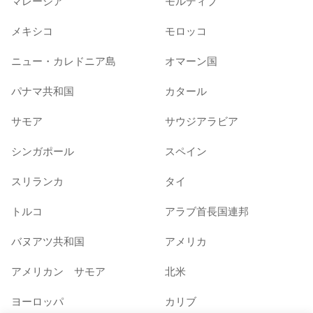
マレーシア
モルディブ
メキシコ
モロッコ
ニュー・カレドニア島
オマーン国
パナマ共和国
カタール
サモア
サウジアラビア
シンガポール
スペイン
スリランカ
タイ
トルコ
アラブ首長国連邦
バヌアツ共和国
アメリカ
アメリカン サモア
北米
ヨーロッパ
カリブ