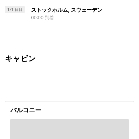
171 日目
ストックホルム, スウェーデン
00:00 到着
キャビン
出発日
利用者数
undefined
バルコニー