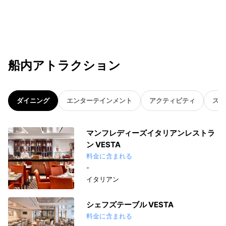
船内アトラクション
ダイニング
エンターテインメント
アクティビティ
スパ
マンフレディーズイタリアンレストラ
ン VESTA
料金に含まれる
-
イタリアン
シェフズテーブル VESTA
料金に含まれる