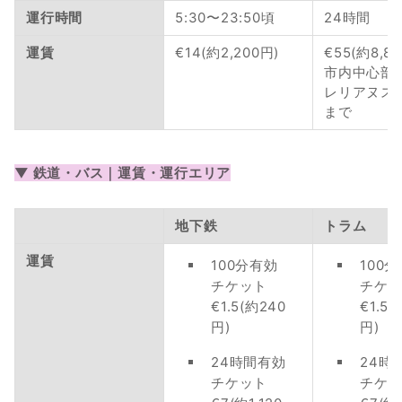
運行時間
5:30〜23:50頃
24時間
運賃
€14(約2,200円)
€55(約8,8
市内中心部
レリアヌス
まで
▼ 鉄道・バス｜運賃・運行エリア
地下鉄
トラム
運賃
100分有効
100
チケット
チケ
€1.5(約240
€1.5(
円)
円)
24時間有効
24時
チケット
チケ