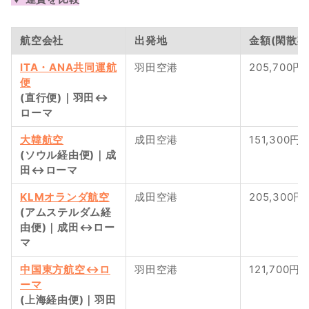
航空会社
出発地
金額(閑散期
ITA・ANA共同運航
羽田空港
205,700円
便
(直行便)｜羽田↔︎
ローマ
大韓航空
成田空港
151,300円
(ソウル経由便)｜成
田↔︎ローマ 
KLMオランダ航空
成田空港
205,300円
(アムステルダム経
由便)｜成田↔︎ロー
マ 
中国東方航空↔︎ロ
羽田空港
121,700円
ーマ
(上海経由便)｜羽田