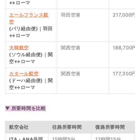
↔︎ローマ
エールフランス航
羽田空港
217,000円
空
(パリ経由便)｜羽田
↔︎ローマ
大韓航空
関西空港
188,700円
(ソウル経由便)｜関
空↔︎ローマ 
カタール航空
関西空港
177,300円
(ドーハ経由便)｜関
空↔︎ローマ
▼ 所要時間を比較
航空会社
往路所要時間
復路所要時間
ITA・ANA共同
15時間5分
12時間15分