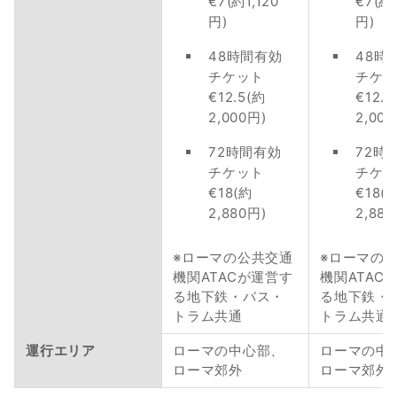
€7(約1,120
€7(約1
円)
円)
48時間有効
48時
チケット
チケ
€12.5(約
€12.5
2,000円)
2,000
72時間有効
72時
チケット
チケ
€18(約
€18(
2,880円)
2,880
※ローマの公共交通
※ローマの
機関ATACが運営す
機関ATAC
る地下鉄・バス・
る地下鉄・
トラム共通
トラム共通
運行エリア
ローマの中心部、
ローマの中
ローマ郊外
ローマ郊外