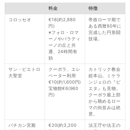
料金
特徴
コロッセオ
€18(約2,880
帝政ローマ期で
円)
ある西暦80年に
※フォロ・ロマ
完成した円形闘
ーノやパラティ
技場。
ーノの丘と共
通、24時間有
効
サン・ピエトロ
クーポラ、エレ
カトリック教会
大聖堂
ベーター利用
総本山。ミケラ
€10(約1,600円)
ンジェロの『ピ
宝物館€6(960
エタ』も見物。
円)
クーポラ最上部
から眺めるロー
マの街並みは絶
景。
バチカン宮殿
€20(約3,200
法王庁や法王の