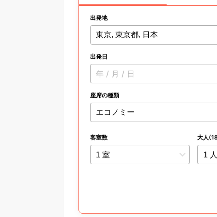
出発地
東京, 東京都, 日本
出発日
年 / 月 / 日
座席の種類
客室数
大人(1