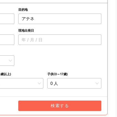
目的地
アテネ
現地出発日
年 / 月 / 日
8歳以上)
子供(0～17歳)
検索する