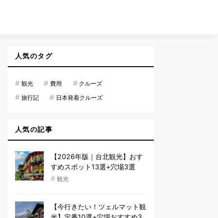
人気のタグ
#
#
#
観光
費用
クルーズ
#
#
旅行記
日本発着クルーズ
人気の記事
【2026年版｜台北観光】おす
すめスポット13選+穴場3選
#
観光
【今行きたい！ツェルマット観
光】定番10選+穴場おすすめ3