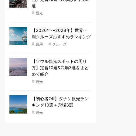
選
#
観光
【2026年〜2028年】世界一
周クルーズおすすめランキング
#
#
費用
クルーズ
【ソウル観光スポットの周り
方】定番10選&穴場3選をまと
めて紹介
#
観光
【初心者OK】ダナン観光ラン
キング10選＋穴場3選
#
観光